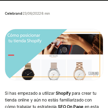
Shopify
Posicionamiento IA
Theme OS 2.0, apps y escalado D2C
Diseño web
Entidad, contenido citable y medición AEO/GEO
Casos de éxito
Web corporativa y desarrollo a medida
Celebrand
·
23/06/2022
·
8 min
Proyectos, resultados y confianza
WooCommerce
Setup, performance y SEO técnico
Precios
Planes y formatos de colaboración
601 38 97 49
Si has empezado a utilizar
Shopify
para crear tu
tienda online y aún no estás familiarizado con
cómo trabajar tu estrategia
SEO On Page
en esta